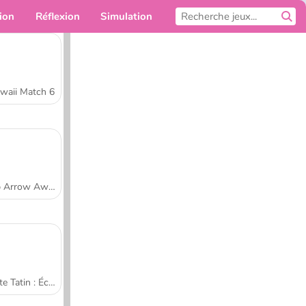
ion
Réflexion
Simulation
Pour toi
waii Match 6
Tap Arrow Away
Tarte Tatin : École de cuisine de Sara