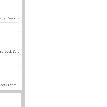
uty Resort 2
Word Deck Solitaire
Collect Brainrot Arena