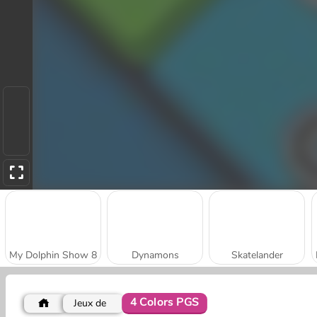
My Dolphin Show 8
Dynamons
Skatelander
4 Colors PGS
Jeux de