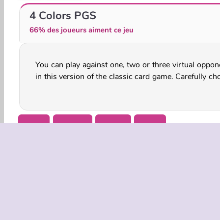
Biryani de mouton : École de Sara
Ratatouille : École de cuisine de Sara
4 Colors PGS
66% des joueurs aiment ce jeu
You can play against one, two or three virtual oppon
your cards during each one of your moves and find ou
in this version of the classic card game. Carefully c
Apps
HTML5
Mobile
Trivia
INFOS EN
Condition
Politique 