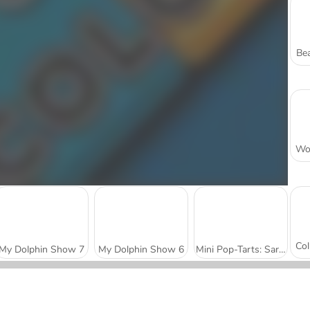
Bea
My Dolphin Show 7
My Dolphin Show 6
Mini Pop-Tarts: Sara's Cooking Class