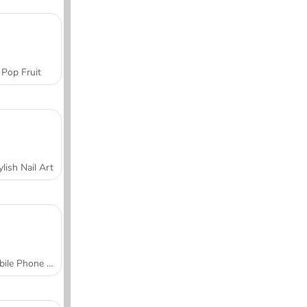
Pop Fruit
ylish Nail Art
Mobile Phone Case Design & DIY