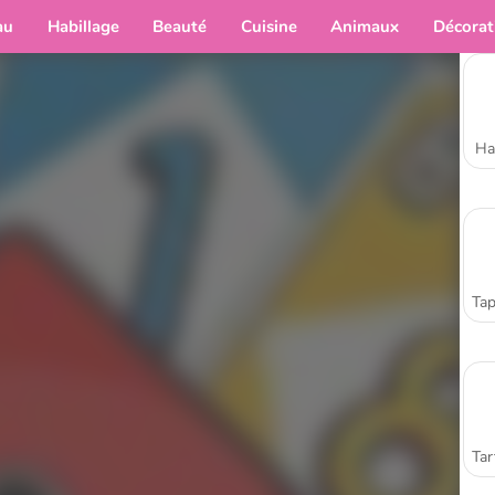
au
Habillage
Beauté
Cuisine
Animaux
Décorat
Ha