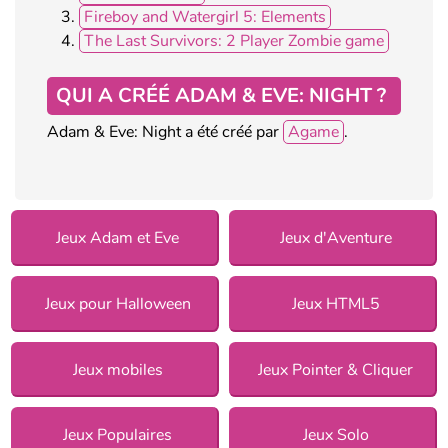
Fireboy and Watergirl 5: Elements
The Last Survivors: 2 Player Zombie game
QUI A CRÉÉ ADAM & EVE: NIGHT ?
Adam & Eve: Night a été créé par
Agame
.
Jeux Adam et Eve
Jeux d'Aventure
Jeux pour Halloween
Jeux HTML5
Jeux mobiles
Jeux Pointer & Cliquer
Jeux Populaires
Jeux Solo