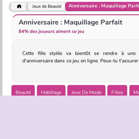
Anniversaire : Maquillage Parf
Jeux de Beauté
Maquillage pour la nouvelle année
Bébé Hazel : Fête de fin d'année
Anniversaire : Maquillage Parfait
84% des joueurs aiment ce jeu
Cette fille stylée va bientôt se rendre à une 
son maquillage est vraiment parfait avant qu'ell
d'anniversaire dans ce jeu en ligne. Peux-tu t'assure
Beauté
Habillage
Jeux De Mode
Filles
Ma
Princesse
Simulation