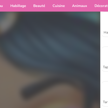
au
Habillage
Beauté
Cuisine
Animaux
Décorat
Ha