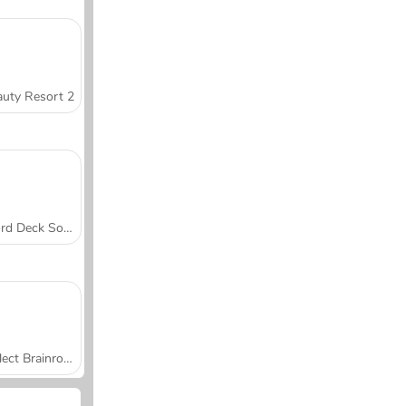
uty Resort 2
Word Deck Solitaire
Collect Brainrot Arena