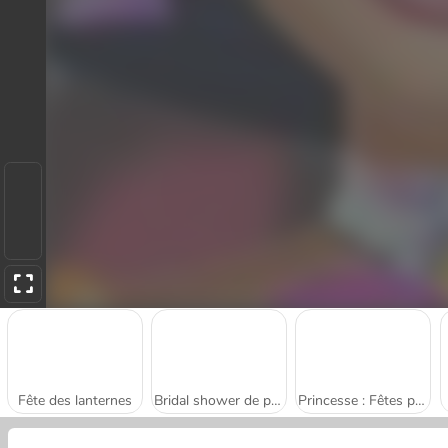
Fête des lanternes
Bridal shower de princesse
Princesse : Fêtes pascales