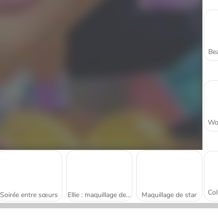
Bea
Soirée entre sœurs
Ellie : maquillage de festival
Maquillage de star