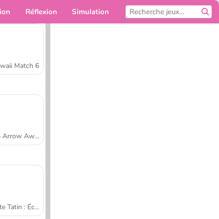
ion
Réflexion
Simulation
Pour toi
waii Match 6
Tap Arrow Away
Tarte Tatin : École de cuisine de Sara