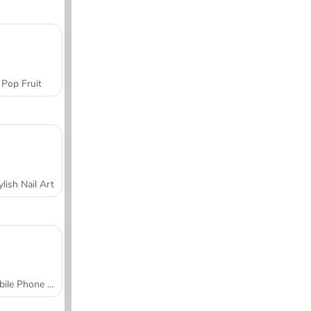
Pop Fruit
ylish Nail Art
Mobile Phone Case Design & DIY