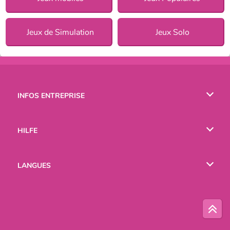
Jeux de Simulation
Jeux Solo
INFOS ENTREPRISE
Conditions d’utilisation
HILFE
Politique De Protection De La Vie Privée
Hilfe
LANGUES
Cookies
English
Русский