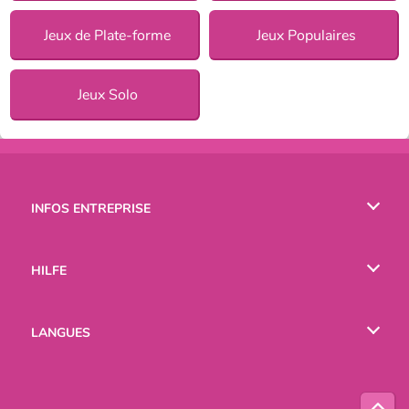
Jeux de Plate-forme
Jeux Populaires
Jeux Solo
INFOS ENTREPRISE
Conditions d’utilisation
HILFE
Politique De Protection De La Vie Privée
Hilfe
LANGUES
Cookies
English