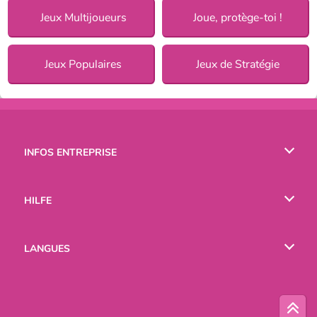
Jeux Multijoueurs
Joue, protège-toi !
Jeux Populaires
Jeux de Stratégie
INFOS ENTREPRISE
Conditions d’utilisation
HILFE
Politique De Protection De La Vie Privée
Hilfe
LANGUES
Cookies
English