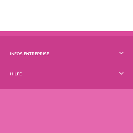
INFOS ENTREPRISE
Conditions d’utilisation
HILFE
Politique De Protection De La Vie Privée
Hilfe
LANGUES
Cookies
English
Русский