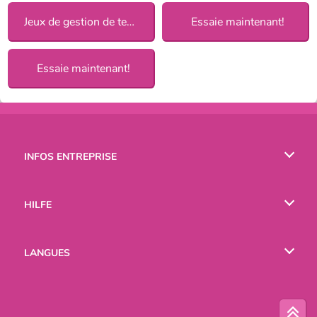
Jeux de gestion de temps
Essaie maintenant!
Essaie maintenant!
INFOS ENTREPRISE
Conditions d’utilisation
HILFE
Politique De Protection De La Vie Privée
Hilfe
LANGUES
Cookies
English