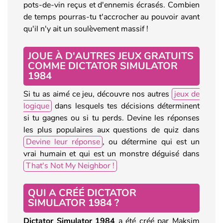
pots-de-vin reçus et d'ennemis écrasés. Combien
de temps pourras-tu t'accrocher au pouvoir avant
qu'il n'y ait un soulèvement massif !
JOUE À D'AUTRES JEUX GRATUITS
COMME DICTATOR SIMULATOR
1984
Si tu as aimé ce jeu, découvre nos autres
jeux de
logique
dans lesquels tes décisions déterminent
si tu gagnes ou si tu perds. Devine les réponses
les plus populaires aux questions de quiz dans
Devine leur réponse
, ou détermine qui est un
vrai humain et qui est un monstre déguisé dans
That's Not My Neighbor !
QUI A CRÉÉ DICTATOR
SIMULATOR 1984 ?
Dictator Simulator 1984
a été créé par Maksim