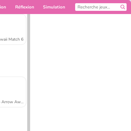
ion
Réflexion
Simulation
Pour toi
waii Match 6
Tap Arrow Away