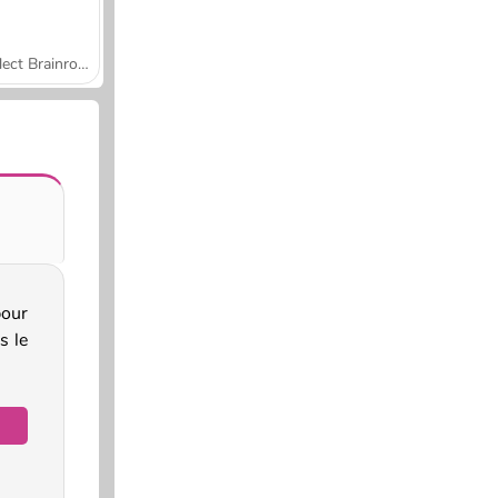
Collect Brainrot Arena
pour
s le