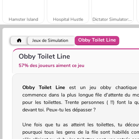
Hamster Island
Hospital Hustle
Dictator Simulator: 1984
Obby Toilet Line
Jeux de Simulation
My Arcade Center
Gas Station: Junkyard Tycoon
Obby Toilet Line
57% des joueurs aiment ce jeu
Obby Toilet Line
est un jeu obby chaotique
commence dans la plus longue file d'attente du m
pour les toilettes. Trente personnes ( !!) font la q
devant toi. Peux-tu les dépasser ?
Une fois que tu as atteint les toilettes, tu décou
pourquoi tous les gens de la file sont habillés c