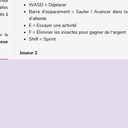
crète
WASD = Déplacer
lles
Barre d'espacement = Sauter / Avancer dans la 
tés à
d'attente
E = Essayer une activité
F = Éliminer les insectes pour gagner de l'argent
r le
Shift = Sprint
eux
Joueur 2
ne
Touches fléchées = Déplacer
K = Avancer dans la file d'attente / essayer l'activi
L = Sauter / Éliminer les insectes pour obteni
rgent
l'argent supplémentaire
i te
J = Sprint
s tu
sont
Joue à d'autres jeux en ligne gratuits comme Obb
t.
Toilet Line
Si tu aimes ce jeu, jette un coup d'œil à notre collec
 file