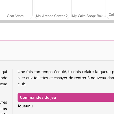
Gear Wars
My Arcade Center 2
My Cake Shop: Bake and Serve
Obby Yard Sale
Idle Pinball - Merge Clicker
 qui
Une fois ton temps écoulé, tu dois refaire la queue 
onde
aller aux toilettes et essayer de rentrer à nouveau dan
ueue
club.
Commandes du jeu
vres
Joueur 1
omme