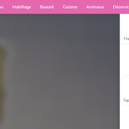
au
Habillage
Beauté
Cuisine
Animaux
Décorat
Ha