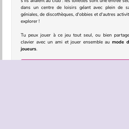
s'ils allaient au club : les toilettes sont une entrée se
dans un centre de loisirs géant avec plein de sa
géniales, de discothèques, d'obbies et d'autres activi
explorer !
Tu peux jouer à ce jeu tout seul, ou bien partage
clavier avec un ami et jouer ensemble au
mode d
joueurs
.
Comment jouer à Obby Toilet Li
?
Pour arriver en tête de la file d'attente, collecte de l'a
et achète ton chemin pour dépasser la personne qu
précède. Plus tu es loin dans la file d'attente, plu
gagnes de l'argent rapidement. Mais ceux qui 
derrière toi sont également impatients d'arriver devan
Une fois que tu auras atteint la première place dans la