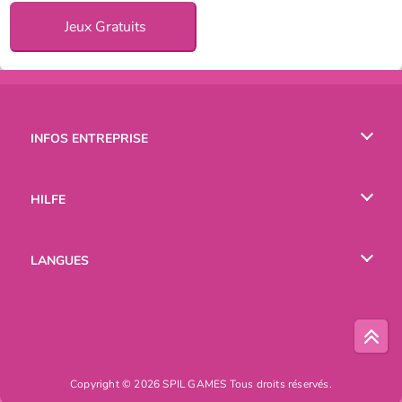
Jeux Gratuits
INFOS ENTREPRISE
Conditions d’utilisation
HILFE
Politique De Protection De La Vie Privée
Hilfe
LANGUES
Cookies
English
Русский
Copyright © 2026 SPIL GAMES Tous droits réservés.