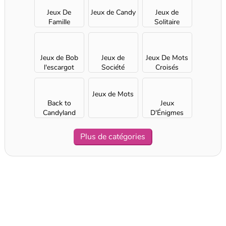
Jeux De
Jeux de Candy
Jeux de
Famille
Solitaire
Jeux de Bob
Jeux de
Jeux De Mots
l'escargot
Société
Croisés
Jeux de Mots
Back to
Jeux
Candyland
D'Énigmes
Plus de catégories