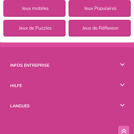
Jeux mobiles
Jeux Populaires
Jeux de Puzzles
Jeux de Réflexion
INFOS ENTREPRISE
Conditions d’utilisation
HILFE
Politique De Protection De La Vie Privée
Hilfe
LANGUES
Cookies
English