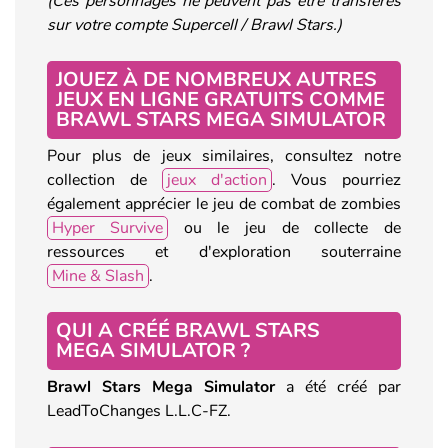
(Ces personnages ne peuvent pas être transférés
sur votre compte Supercell / Brawl Stars.)
JOUEZ À DE NOMBREUX AUTRES
JEUX EN LIGNE GRATUITS COMME
BRAWL STARS MEGA SIMULATOR
Pour plus de jeux similaires, consultez notre
collection de
jeux d'action
. Vous pourriez
également apprécier le jeu de combat de zombies
Hyper Survive
ou le jeu de collecte de
ressources et d'exploration souterraine
Mine & Slash
.
QUI A CRÉÉ BRAWL STARS
MEGA SIMULATOR ?
Brawl Stars Mega Simulator
a été créé par
LeadToChanges L.L.C-FZ.