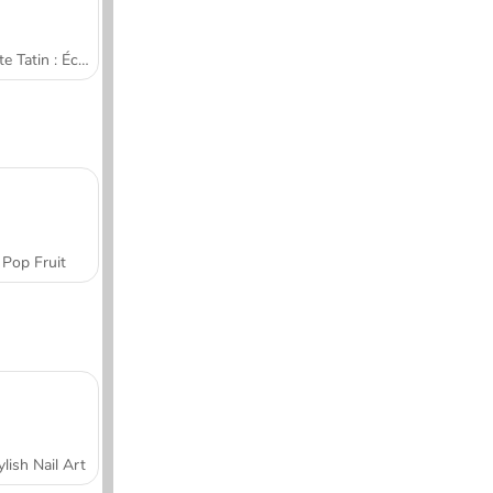
Tarte Tatin : École de cuisine de Sara
Pop Fruit
ylish Nail Art