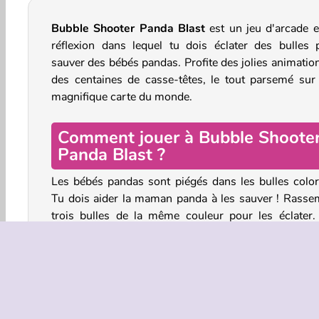
Bubble Shooter Panda Blast
est un jeu d'arcade e
réflexion dans lequel tu dois éclater des bulles 
sauver des bébés pandas. Profite des jolies animation
des centaines de casse-têtes, le tout parsemé sur
magnifique carte du monde.
Comment jouer à Bubble Shoote
Panda Blast ?
Les bébés pandas sont piégés dans les bulles color
Tu dois aider la maman panda à les sauver ! Rasse
trois bulles de la même couleur pour les éclater.
pandas ainsi libérés tomberont lentement vers le 
accrochés à un petit parapluie.
Lance les bulles vers le ciel. La ligne pointillée t'aid
savoir où la bulle sera lancée. Tu peux lancer les bu
sur les murs pour contourner les obstacles, et touche