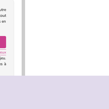
utre
tout
s en
jeux
eu.
es à
 les
ion