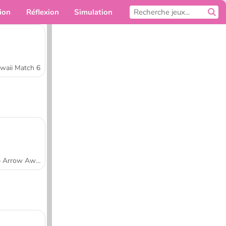
ion
Réflexion
Simulation
Pour toi
waii Match 6
Tap Arrow Away