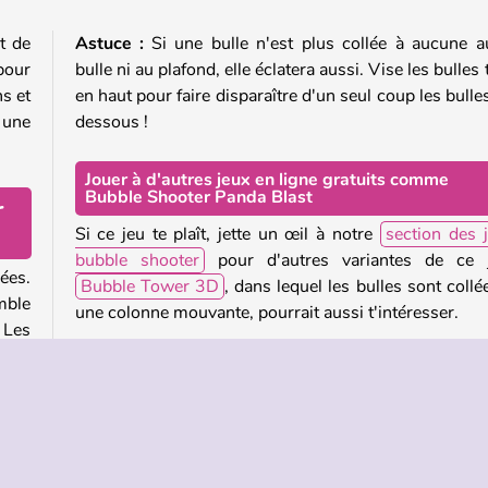
t de
Astuce :
Si une bulle n'est plus collée à aucune a
pour
bulle ni au plafond, elle éclatera aussi. Vise les bulles 
s et
en haut pour faire disparaître d'un seul coup les bulle
 une
dessous !
Jouer à d'autres jeux en ligne gratuits comme
Bubble Shooter Panda Blast
r
Si ce jeu te plaît, jette un œil à notre
section des 
bubble shooter
pour d'autres variantes de ce j
ées.
Bubble Tower 3D
, dans lequel les bulles sont collé
mble
une colonne mouvante, pourrait aussi t'intéresser.
 Les
sol,
Si tu aimes les pandas, essaye la
série Dr Panda
et
casse-têtes 3 Pandas.
era à
Qui a créé Bubble Shooter Panda Blast ?
lles
Bubble Shooter Panda Blast
a été créé par Azer
r le