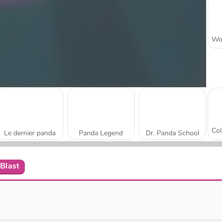
Le dernier panda
Panda Legend
Dr. Panda School
Blast
Bubble Woods
Bubble Mania Shooter