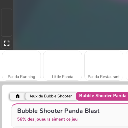
Panda Running
Little Panda
Panda Restaurant
Bubble Shooter Panda 
Jeux de Bubble Shooter
Panda contre tour
3 pandas au Japon
Bubble Shooter Panda Blast
56% des joueurs aiment ce jeu