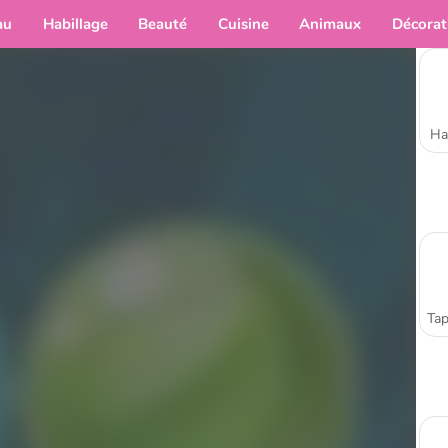
au
Habillage
Beauté
Cuisine
Animaux
Décorat
Ha