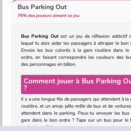
Try To Count The Boxes Brain Training
Bus Color Jam
Bus Parking Out
76% des joueurs aiment ce jeu
Bus Parking Out
est un jeu de réflexion addictif 
lequel tu dois aider les passagers à attraper le bon 
Envoie les bus colorés à la gare routière dans le
ordre, en faisant correspondre les couleurs des bu
des personnages en bâton.
Comment jouer à Bus Parking O
?
Il y a une longue file de passagers qui attendent à la
routière, et un amas pêle-mêle de bus et de voitures
attendent dans le parking. Peux-tu envoyer les bus 
gare dans le bon ordre ? Tape sur un bus pour le f
rouler jusqu'à la gare.