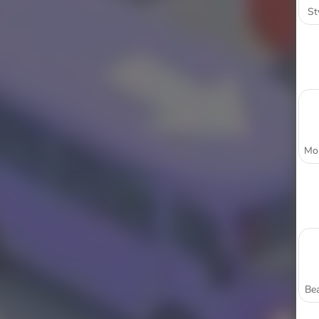
St
Bea