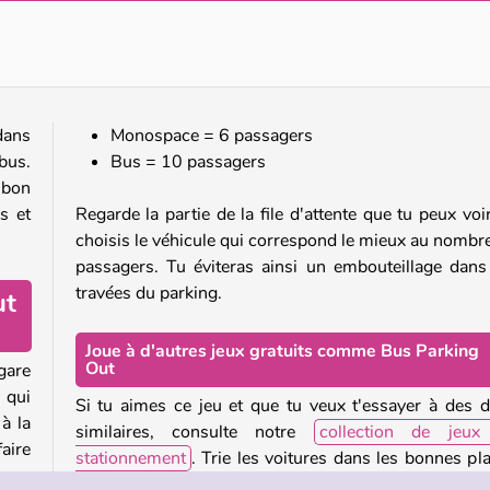
Color Water Sort 3D
Teacher Simulator Christmas Exam
dans
Monospace = 6 passagers
bus.
Bus = 10 passagers
 bon
s et
Regarde la partie de la file d'attente que tu peux voir
choisis le véhicule qui correspond le mieux au nombr
passagers. Tu éviteras ainsi un embouteillage dans
travées du parking.
ut
Joue à d'autres jeux gratuits comme Bus Parking
Out
 gare
 qui
Si tu aimes ce jeu et que tu veux t'essayer à des d
à la
similaires, consulte notre
collection de jeux
aire
stationnement
. Trie les voitures dans les bonnes pl
de parking dans
Park Me
, ou fonce vers les bo