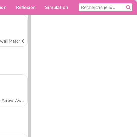
ion
Réflexion
Simulation
Pour toi
waii Match 6
Tap Arrow Away