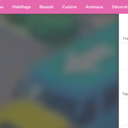
au
Habillage
Beauté
Cuisine
Animaux
Décorat
Ha