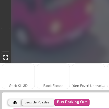
Stick Kill 3D
Block Escape
Yarn Fever! Unravel Puzzle
Bus Parking Out
Jeux de Puzzles