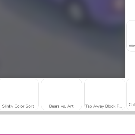
Slinky Color Sort
Bears vs. Art
Tap Away Block Puzzle 3D