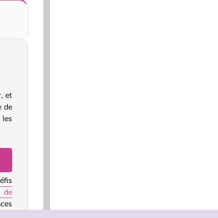
, et
e de
 les
éfis
 de
aces
nnes