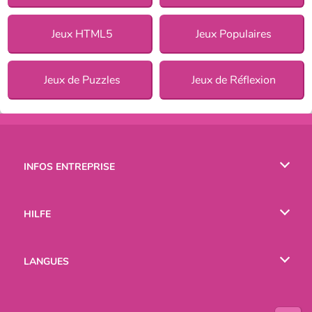
Jeux HTML5
Jeux Populaires
Jeux de Puzzles
Jeux de Réflexion
INFOS ENTREPRISE
Conditions d’utilisation
HILFE
Politique De Protection De La Vie Privée
Hilfe
LANGUES
Cookies
English