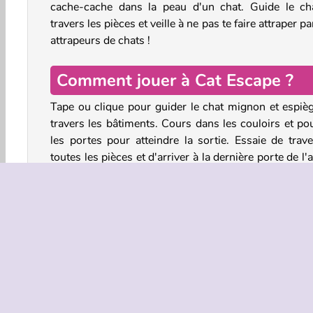
cache-cache dans la peau d'un chat. Guide le ch
travers les pièces et veille à ne pas te faire attraper pa
attrapeurs de chats !
Comment jouer à Cat Escape ?
Tape ou clique pour guider le chat mignon et espièg
travers les bâtiments. Cours dans les couloirs et po
les portes pour atteindre la sortie. Essaie de trave
toutes les pièces et d'arriver à la dernière porte de l'
côté pour t'échapper.
Veille cependant à éviter les attrapeurs de chats. Es
de rester en dehors de la zone rouge, qui indique où
regardent et à quelle distance ils peuvent voir. Tu 
passer devant les gardes lorsqu'ils ont le dos tourné.
Tu peux aussi styliser ton chat en débloquant plei
nouveaux looks. Et tu peux débloquer des tr