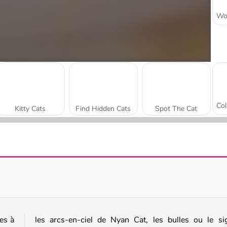
Kitty Cats
Find Hidden Cats
Spot The Cat
ASMR Pet Treatment
Cake Sorting Deluxe
ues à
les arcs-en-ciel de Nyan Cat, les bulles ou le si