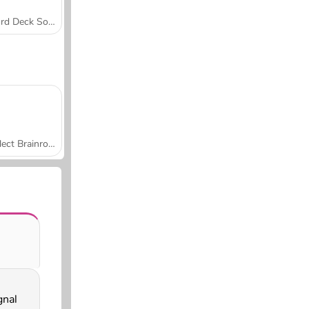
Word Deck Solitaire
Collect Brainrot Arena
gnal