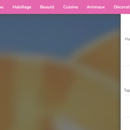
au
Habillage
Beauté
Cuisine
Animaux
Décorat
Ha