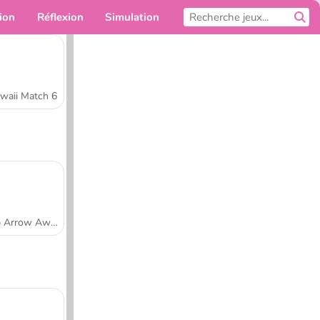
ion
Réflexion
Simulation
Pour toi
waii Match 6
Tap Arrow Away