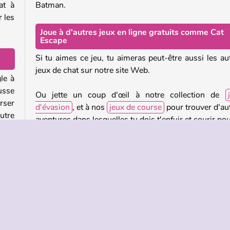
at à
Batman.
r les
Joue à d'autres jeux en ligne gratuits comme Cat
Escape
Si tu aimes ce jeu, tu aimeras peut-être aussi les au
jeux de chat sur notre site Web.
le à
usse
Ou jette un coup d'œil à notre collection de
rser
d'évasion
, et à nos
jeux de course
pour trouver d'au
autre
aventures dans lesquelles tu dois t'enfuir et courir pou
mettre à l'abri.
saie
Qui a créé Cat Escape ?
 ils
Cat Escape
a été créé par Sunday gg.
peux
Quand Cat Escape a-t-il été publié ?
n de
Cette version web a été publiée le 11 septembre 2025
aces