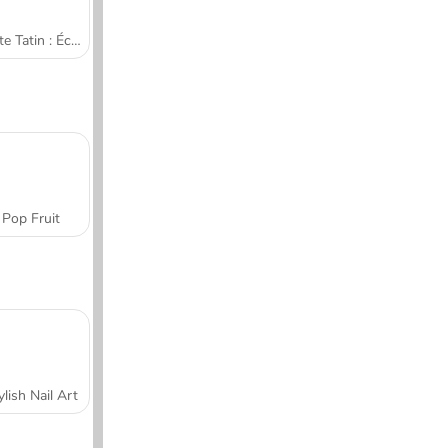
Tarte Tatin : École de cuisine de Sara
Pop Fruit
ylish Nail Art