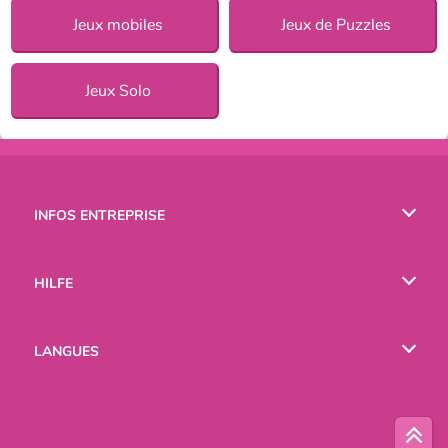
Jeux mobiles
Jeux de Puzzles
Jeux Solo
INFOS ENTREPRISE
Conditions d’utilisation
HILFE
Politique De Protection De La Vie Privée
Hilfe
LANGUES
Cookies
English