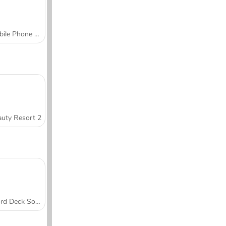
Mobile Phone Case Design & DIY
uty Resort 2
Word Deck Solitaire