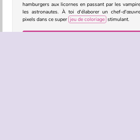
hamburgers aux licornes en passant par les vampire
les astronautes. À toi d'élaborer un chef-d'œuvr
pixels dans ce super
jeu de coloriage
stimulant.
Comment jouer à Color Pixel Art: Classic ?
Zoome sur les détails de chaque image pour décide
comment les colorier dans
jeu d'art et de Créativité
.
Commandes du jeu
Animaux
Coloriage
HTML5
Mobile
INFOS EN