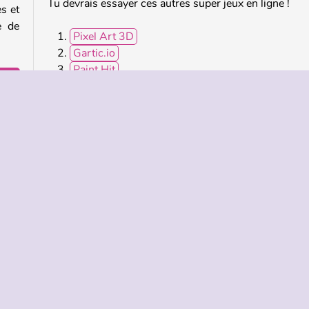
Tu devrais essayer ces autres super jeux en ligne !
s et
e de
Pixel Art 3D
Gartic.io
Paint Hit
Extreme Makeover
r de
Qui a créé Color Pixel Art: Classic ?
Color Pixel Art: Classic a été créé par Famobi.
TREPRISE
HILFE
LANGUES