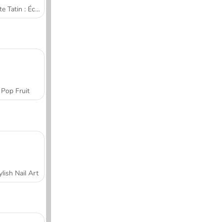
Tarte Tatin : École de cuisine de Sara
Pop Fruit
ylish Nail Art