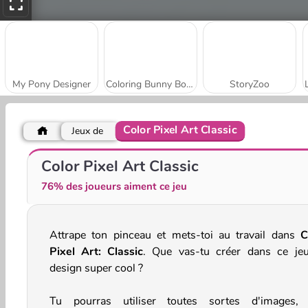
My Pony Designer
Coloring Bunny Book
StoryZoo
Color Pixel Art Classic
Jeux de
Livre de Coloriage : Éléphants Dessinés
Livre de Coloriage Alligator
Color Pixel Art Classic
76% des joueurs aiment ce jeu
Attrape ton pinceau et mets-toi au travail dans
C
Pixel Art: Classic
. Que vas-tu créer dans ce je
design super cool ?
Tu pourras utiliser toutes sortes d'images,