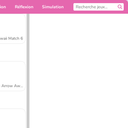
ion
Réflexion
Simulation
Pour toi
waii Match 6
Tap Arrow Away