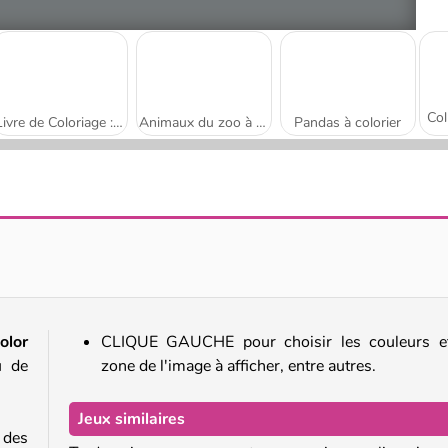
Livre de Coloriage : Licornes Mignonnes
Animaux du zoo à colorier
Pandas à colorier
Coloriages mignons : animaux
Bird Coloring
olor
CLIQUE GAUCHE pour choisir les couleurs et
u de
zone de l'image à afficher, entre autres.
Jeux similaires
 des