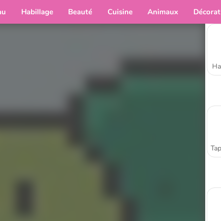
au
Habillage
Beauté
Cuisine
Animaux
Décorat
Ha