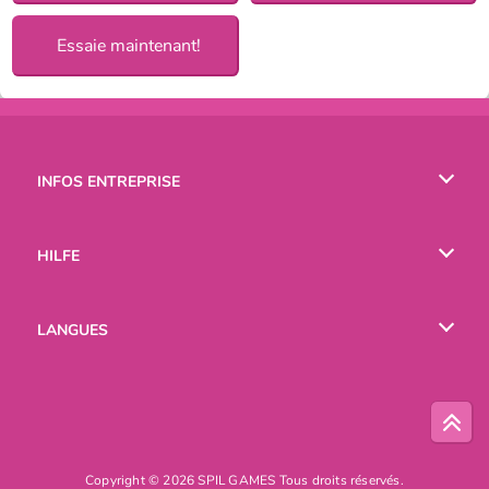
Essaie maintenant!
INFOS ENTREPRISE
Conditions d’utilisation
HILFE
Politique De Protection De La Vie Privée
Hilfe
LANGUES
Cookies
English
Русский
Copyright © 2026 SPIL GAMES Tous droits réservés.