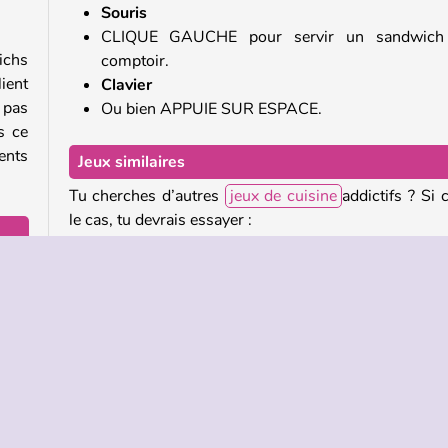
Souris
CLIQUE GAUCHE pour servir un sandwich
ichs
comptoir.
ient
Clavier
 pas
Ou bien APPUIE SUR ESPACE.
s ce
ents
Jeux similaires
Tu cherches d’autres
jeux de cuisine
addictifs ? Si c
le cas, tu devrais essayer :
ise
Burger Chef: Cooking Story
nt de
Ice Slushy Mix
pour
s de
Qui a créé Conveyor Deli ?
Conveyor Deli a été créé par Gametapas.