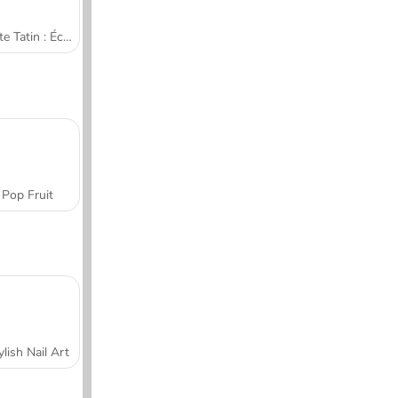
Tarte Tatin : École de cuisine de Sara
Pop Fruit
ylish Nail Art