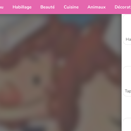
au
Habillage
Beauté
Cuisine
Animaux
Décorat
Ha