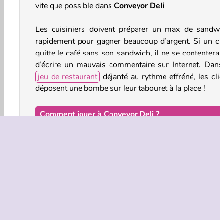
vite que possible dans
Conveyor Deli
.
Les cuisiniers doivent préparer un max de sandw
rapidement pour gagner beaucoup d’argent. Si un cl
quitte le café sans son sandwich, il ne se contentera
d’écrire un mauvais commentaire sur Internet. Dan
jeu de restaurant
déjanté au rythme effréné, les cli
déposent une bombe sur leur tabouret à la place !
Comment jouer à Conveyor Deli ?
Conveyor Deli est un
jeu de gestion d’entrepr
palpitant. Rejoins les cuisiniers alors qu’ils essaye
garder leur frigo plein et de préparer des sandwichs 
leurs clients. Dépêche-toi ! Si les clients n’ont pa
sandwich, ils poseront des bombes !
Commandes du jeu