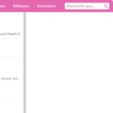
ion
Réflexion
Simulation
Pour toi
waii Match 6
Tap Arrow Away