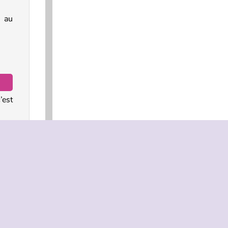
 au
’est