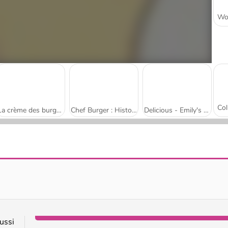
La crème des burgers
Chef Burger : Histoire de Cuisine
Delicious - Emily's New Beginning
Toastelia
Dream Kitchen
ussi