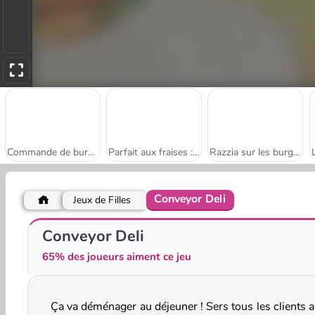
Commande de burgers
Parfait aux fraises : École de Sara
Razzia sur les burgers et hot-dogs
Conveyor Deli
Jeux de Filles
Burger Restaurant Express
Penguin Diner
Conveyor Deli
65% des joueurs aiment ce jeu
Ça va déménager au déjeuner ! Sers tous les clients a