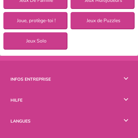
Jeux De Famille
Jeux Multijoueurs
Joue, protège-toi !
Jeux de Puzzles
Jeux Solo
INFOS ENTREPRISE
Conditions d’utilisation
HILFE
Politique De Protection De La Vie Privée
Hilfe
LANGUES
Cookies
English