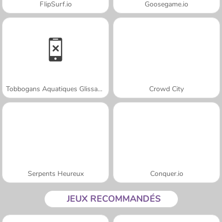
FlipSurf.io
Goosegame.io
Tobbogans Aquatiques Glissants : Aquapark.io
Crowd City
Serpents Heureux
Conquer.io
JEUX RECOMMANDÉS