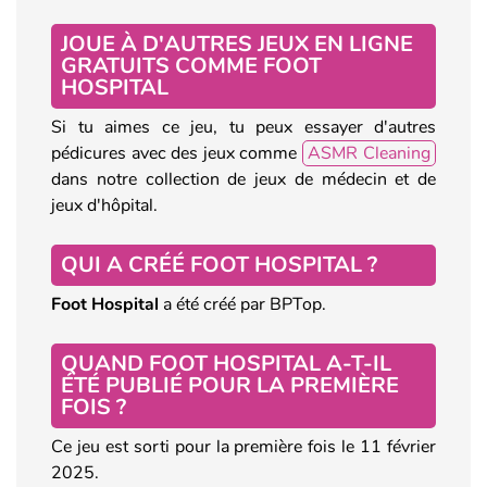
JOUE À D'AUTRES JEUX EN LIGNE
GRATUITS COMME FOOT
HOSPITAL
Si tu aimes ce jeu, tu peux essayer d'autres
pédicures avec des jeux comme
ASMR Cleaning
dans notre collection de jeux de médecin et de
jeux d'hôpital.
QUI A CRÉÉ FOOT HOSPITAL ?
Foot Hospital
a été créé par BPTop.
QUAND FOOT HOSPITAL A-T-IL
ÉTÉ PUBLIÉ POUR LA PREMIÈRE
FOIS ?
Ce jeu est sorti pour la première fois le 11 février
2025.