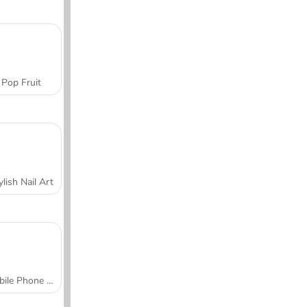
Pop Fruit
ylish Nail Art
Mobile Phone Case Design & DIY