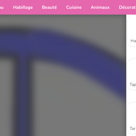
au
Habillage
Beauté
Cuisine
Animaux
Décorat
Ha