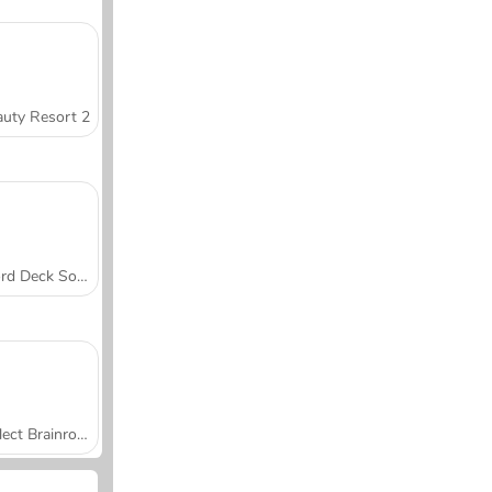
uty Resort 2
Word Deck Solitaire
Collect Brainrot Arena