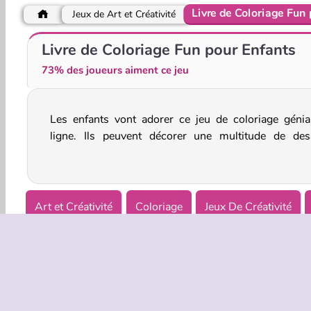
Livre de Coloriage Fun
Jeux de Art et Créativité
Vibe Colouring
Cross Stitch Masters
Livre de Coloriage Fun pour Enfants
73% des joueurs aiment ce jeu
Les enfants vont adorer ce jeu de coloriage génia
mettant en scène différents types de nourrit
ligne. Ils peuvent décorer une multitude de des
Art et Créativité
Coloriage
Jeux De Créativité
Essaie maintenant!