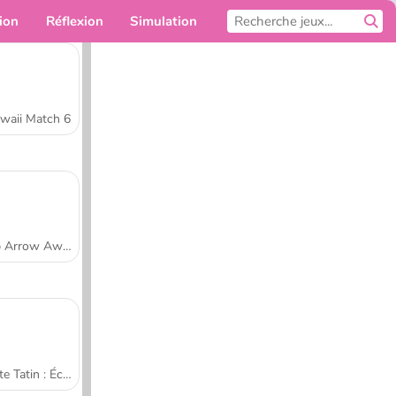
ion
Réflexion
Simulation
Pour toi
waii Match 6
Tap Arrow Away
Tarte Tatin : École de cuisine de Sara