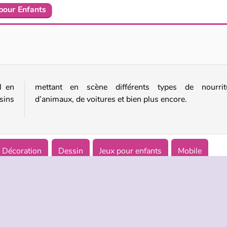
 pour Enfants
Coloring By Numbers
Coloring Book
l en
ure,
sins
d’animaux, de voitures et bien plus encore.
Décoration
Dessin
Jeux pour enfants
Mobile