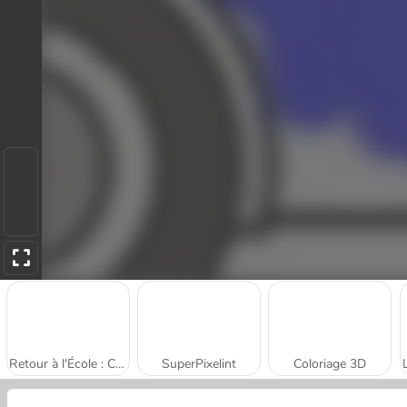
Retour à l'École : Coloriage d'Ours Mignons
SuperPixelint
Coloriage 3D