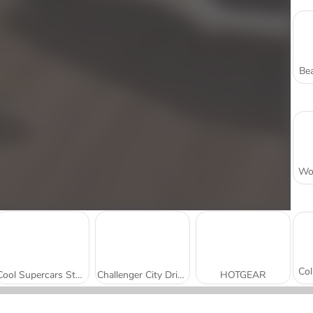
Bea
Cool Supercars Stunts PvP
Challenger City Driver
HOTGEAR