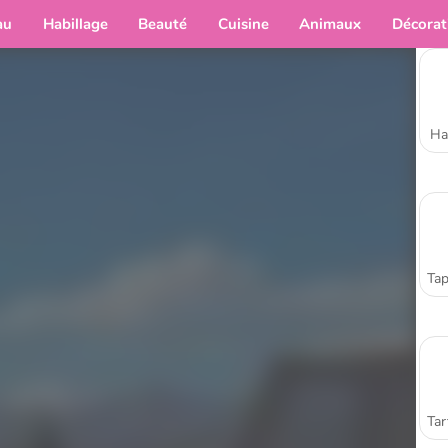
au
Habillage
Beauté
Cuisine
Animaux
Décorat
Ha