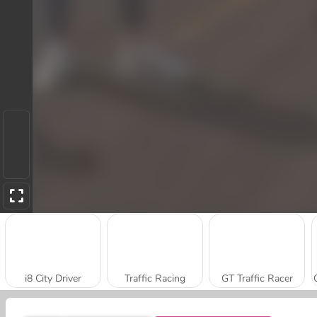
i8 City Driver
Traffic Racing
GT Traffic Racer