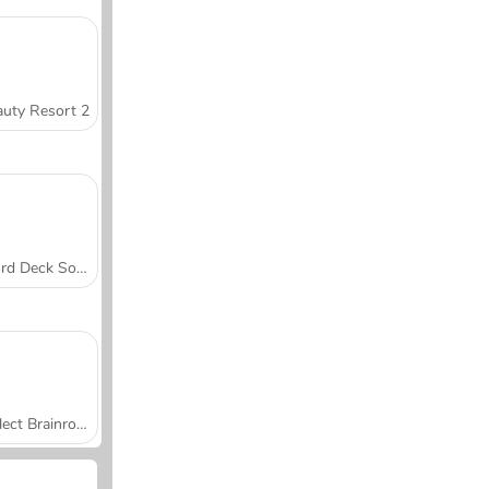
uty Resort 2
Word Deck Solitaire
Collect Brainrot Arena