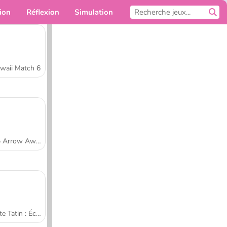
ion
Réflexion
Simulation
Pour toi
waii Match 6
Tap Arrow Away
Tarte Tatin : École de cuisine de Sara