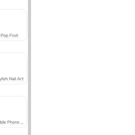
Pop Fruit
ylish Nail Art
Mobile Phone Case Design & DIY