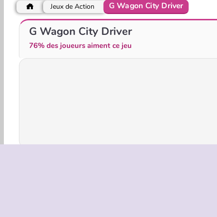
G Wagon City Driver
Jeux de Action
Crazy Traffic Racer
Urus City Driver
G Wagon City Driver
76% des joueurs aiment ce jeu
Jeux 3D
Action
Voitures
HTML5
Mobile
INFOS EN