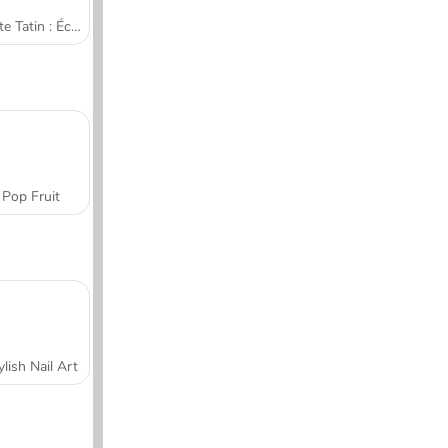
Tarte Tatin : École de cuisine de Sara
Pop Fruit
ylish Nail Art