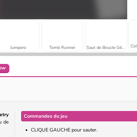
Jumpero
Tomb Runner
Saut de Boucle Géométrique
bow
Jumeaux robots
Super Buddy: Run
etry
Commandes du jeu
u de
CLIQUE GAUCHE pour sauter.