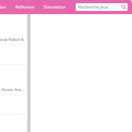
ion
Réflexion
Simulation
Pour toi
waii Match 6
Tap Arrow Away