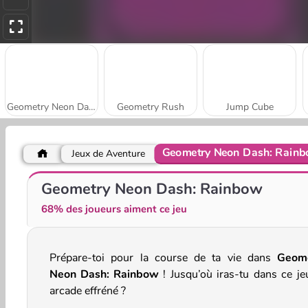
Geometry Neon Dash Subzero
Geometry Rush
Jump Cube
Geometry Neon Dash: Rain
Jeux de Aventure
Geo Dash 2
Geometry Neon Dash World 2
Geometry Neon Dash: Rainbow
68% des joueurs aiment ce jeu
Prépare-toi pour la course de ta vie dans
Geom
Neon Dash: Rainbow
! Jusqu’où iras-tu dans ce je
arcade effréné ?