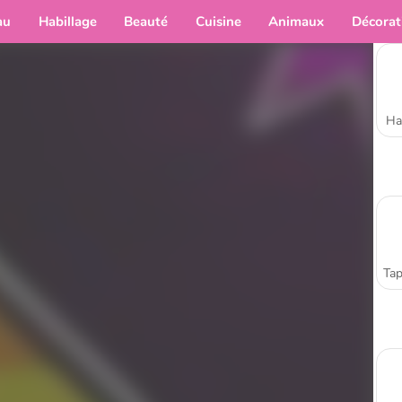
au
Habillage
Beauté
Cuisine
Animaux
Décorat
Ha