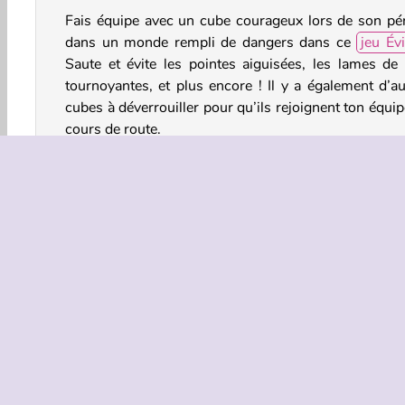
Fais équipe avec un cube courageux lors de son pér
dans un monde rempli de dangers dans ce
jeu Évi
Saute et évite les pointes aiguisées, les lames de 
tournoyantes, et plus encore ! Il y a également d’au
cubes à déverrouiller pour qu’ils rejoignent ton équi
cours de route.
Comment jouer à Geometry Neon Dash: Rainbow 
Geometry Neon Dash: Rainbow est un
jeu de c
intense. Aide un cube à rester en sécurité en évi
divers obstacles. Il est vraiment fragile. Rien que he
un mur le fera éclater en mille morceaux !
Aventure
Arcade
Éviter
HTML5
Sauter