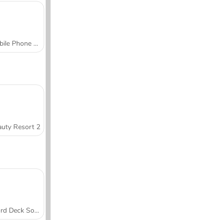
Mobile Phone Case Design & DIY
uty Resort 2
Word Deck Solitaire