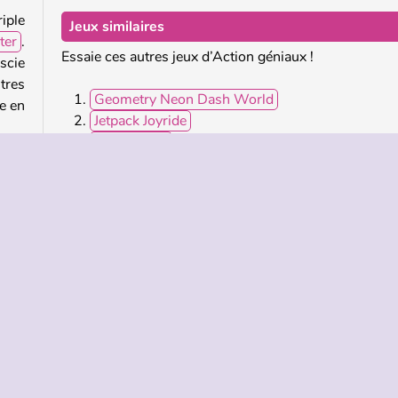
iple
Jeux similaires
ter
.
Essaie ces autres jeux d’Action géniaux !
scie
tres
Geometry Neon Dash World
pe en
Jetpack Joyride
Music Rush
Slope
?
lics
Qui a créé Geometry Neon Dash: Rainbow ?
tant
Geometry Neon Dash: Rainbow a été créé 
urter
Kiz10.com.
Mobile
Jeux de Plate-forme