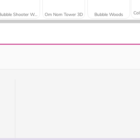
Bubble Shooter Wonders of Egypt
Om Nom Tower 3D
Bubble Woods
Zooma Dragon
Marble Bubble Legend