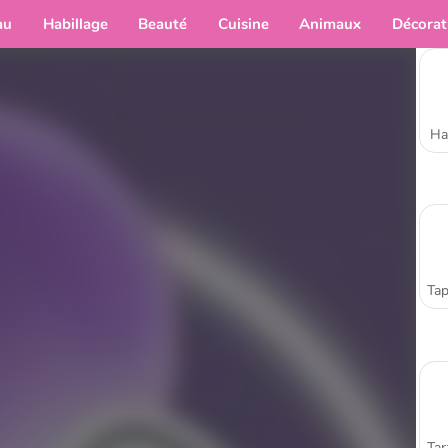
au
Habillage
Beauté
Cuisine
Animaux
Décorat
Ha