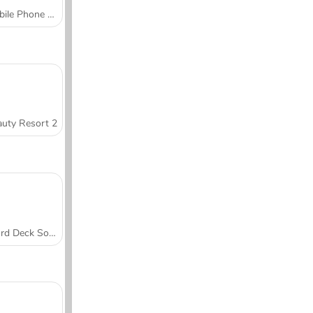
Mobile Phone Case Design & DIY
uty Resort 2
Word Deck Solitaire