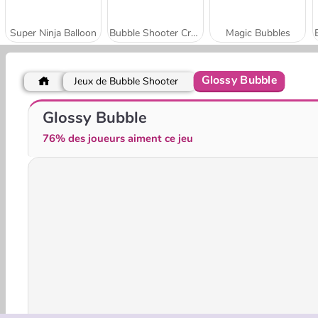
Super Ninja Balloon
Bubble Shooter Crystal Hunt
Magic Bubbles
Glossy Bubble
Jeux de Bubble Shooter
Bubble Trouble 2: Rebubbled
Bubble Shooter Wild West
Glossy Bubble
76% des joueurs aiment ce jeu