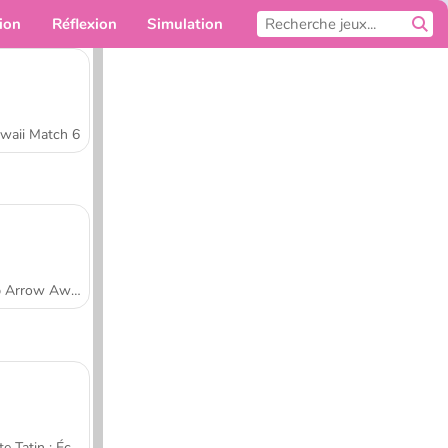
ion
Réflexion
Simulation
Pour toi
waii Match 6
Tap Arrow Away
Tarte Tatin : École de cuisine de Sara