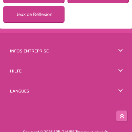
Jeux de Réflexion
INFOS ENTREPRISE
Conditions d’utilisation
HILFE
Politique De Protection De La Vie Privée
Hilfe
LANGUES
Cookies
English
Русский
Copyright © 2026 SPIL GAMES Tous droits réservés.