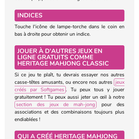
INDICES
Touche l'icône de lampe-torche dans le coin en
bas à droite pour obtenir un indice.
JOUER À D'AUTRES JEUX EN
LIGNE GRATUITS COMME
HERITAGE MAHJONG CLASSIC
Si ce jeu te plaît, tu devrais essayer nos autres
casse-têtes amusants, ou encore nos autres
jeux
créés par Softgames
. Tu peux tous y jouer
gratuitement ! Tu peux aussi jeter un œil à notre
section des jeux de mah-jong
pour des
associations et des combinaisons toujours plus
endiablées !
QUI A CRÉÉ HERITAGE MAHJONG