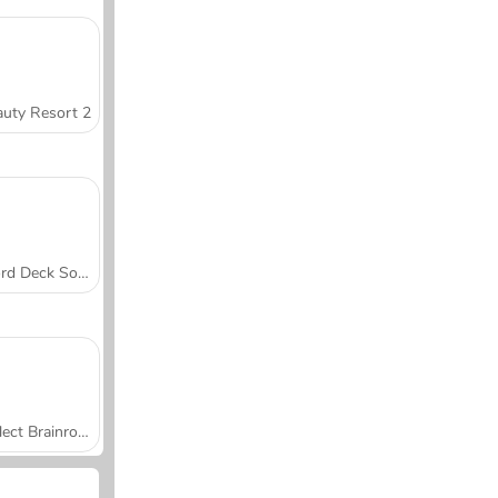
uty Resort 2
Word Deck Solitaire
Collect Brainrot Arena