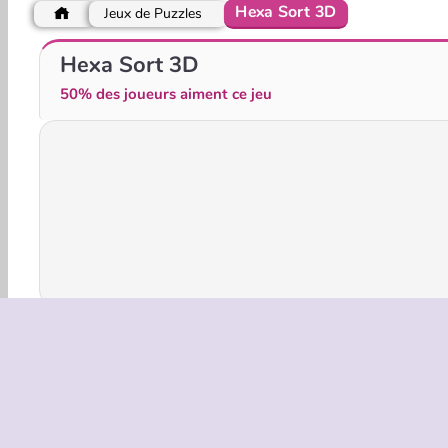
Hexa Sort 3D
Jeux de Puzzles
Break A Lucky Egg Brainrot
Block Escape
Hexa Sort 3D
50% des joueurs aiment ce jeu
Jeux 3D
HTML5
Mobile
Populaire
Solo
INFOS EN