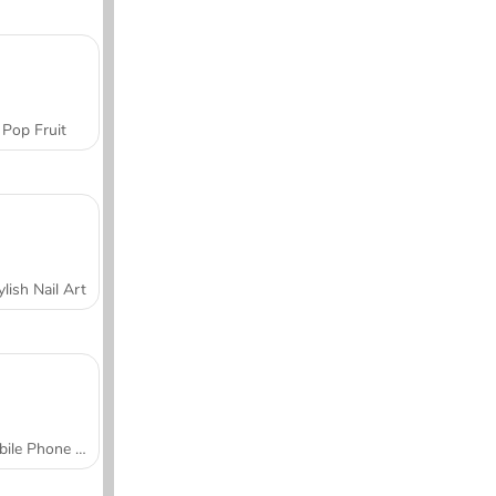
Pop Fruit
ylish Nail Art
Mobile Phone Case Design & DIY