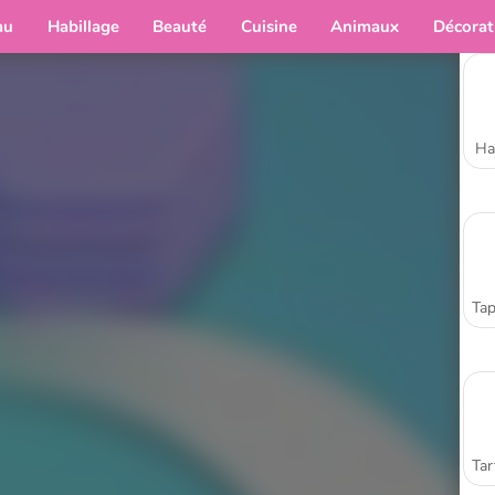
au
Habillage
Beauté
Cuisine
Animaux
Décorat
Ha