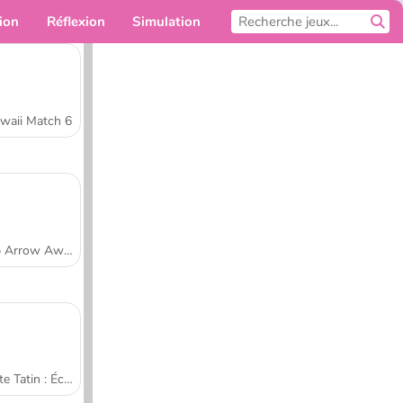
ion
Réflexion
Simulation
Pour toi
waii Match 6
Tap Arrow Away
Tarte Tatin : École de cuisine de Sara