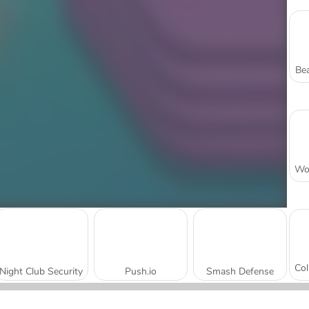
Bea
Night Club Security
Push.io
Smash Defense