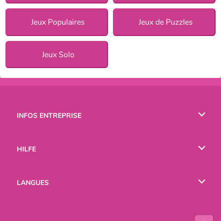
Jeux Populaires
Jeux de Puzzles
Jeux Solo
INFOS ENTREPRISE
Conditions d’utilisation
HILFE
Politique De Protection De La Vie Privée
Hilfe
LANGUES
Cookies
English