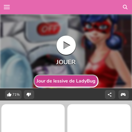
Jour de lessive de LadyBug
71%