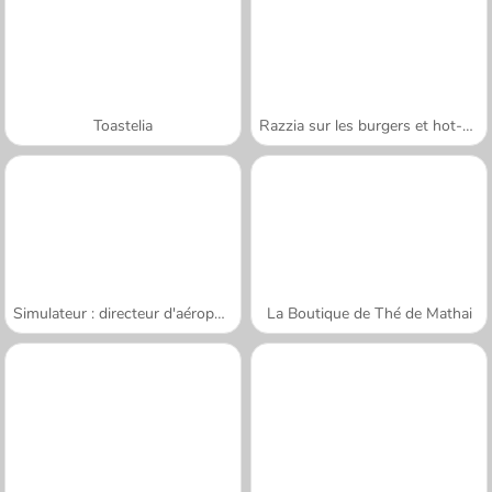
Toastelia
Razzia sur les burgers et hot-dogs
Simulateur : directeur d'aéroport
La Boutique de Thé de Mathai