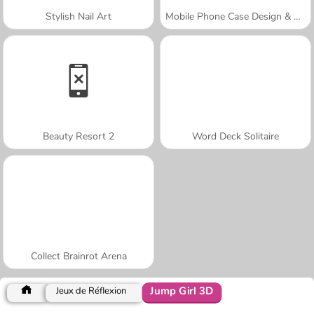
Stylish Nail Art
Mobile Phone Case Design & DIY
Beauty Resort 2
Word Deck Solitaire
Collect Brainrot Arena
Jump Girl 3D
Jeux de Réflexion