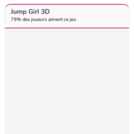
Jump Girl 3D
79% des joueurs aiment ce jeu