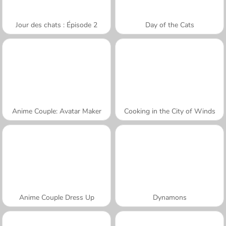
Jour des chats : Épisode 2
Day of the Cats
Anime Couple: Avatar Maker
Cooking in the City of Winds
Anime Couple Dress Up
Dynamons