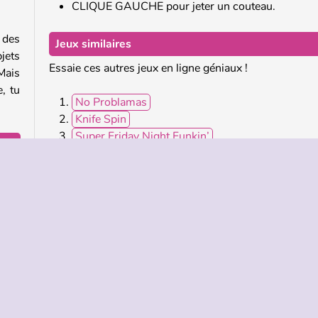
CLIQUE GAUCHE pour jeter un couteau.
 des
Jeux similaires
jets
Essaie ces autres jeux en ligne géniaux !
Mais
, tu
No Problamas
Knife Spin
Super Friday Night Funkin’
Arrow’s Adventure
ussi
i un
Qui a créé Knife Smash ?
sera
Knife Smash a été créé par Inlogic Software.
e tu
e
Pointer & Cliquer
Populaire
Solo
Réflexion