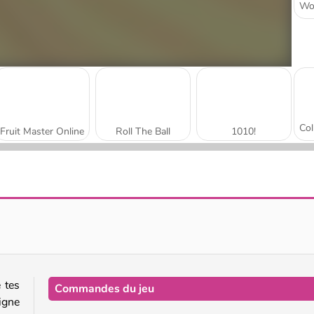
Fruit Master Online
Roll The Ball
1010!
Et il construisit une forêt
 tes
Commandes du jeu
igne