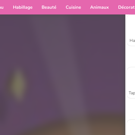
au
Habillage
Beauté
Cuisine
Animaux
Décorat
Ha