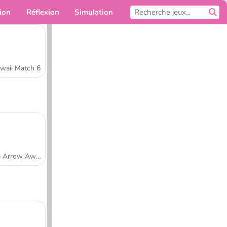
ion
Réflexion
Simulation
Pour toi
waii Match 6
Tap Arrow Away