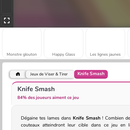
Monstre glouton
Happy Glass
Les lignes jaunes
Knife Smash
Jeux de Viser & Tirer
Roule ta bille !
Knife Smash
84% des joueurs aiment ce jeu
Dégaine tes lames dans
Knife Smash
! Combien de
couteaux atteindront leur cible dans ce jeu en l