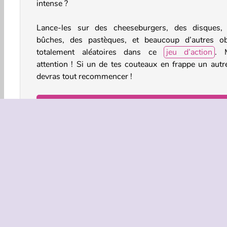
intense ?
Lance-les sur des cheeseburgers, des disques,
bûches, des pastèques, et beaucoup d’autres ob
totalement aléatoires dans ce
jeu d’action
. 
attention ! Si un de tes couteaux en frappe un autre
devras tout recommencer !
Comment jouer à Knife Smash ?
Jette des couteaux contre des cibles tournantes a
longtemps que possible dans ce
jeu de clics
. S
couteau entre en collision avec un autre couteau, ce 
game over. Il y a aussi des lames supplémentaires qu
peux déverrouiller en cours de jeu.
Viser & Tirer
Jeux De Famille
HTML5
Mobil