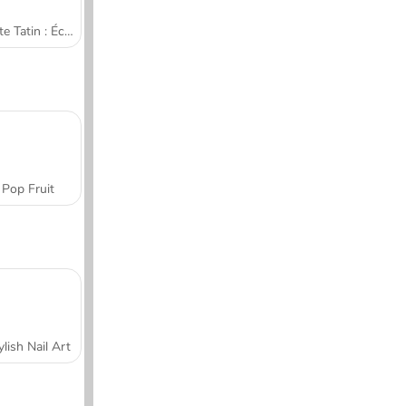
Tarte Tatin : École de cuisine de Sara
Pop Fruit
ylish Nail Art