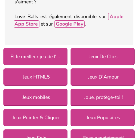
s'aiment ?
Love Balls est également disponible sur
Apple
App Store
et sur
Google Play
.
Et le meilleur jeu de l'année est 2019
Jeux De Clics
Jeux HTML5
Jeux D'Amour
Jeux mobiles
Joue, protège-toi !
Jeux Pointer & Cliquer
Jeux Populaires
Jeux Solo
Essaie maintenant!