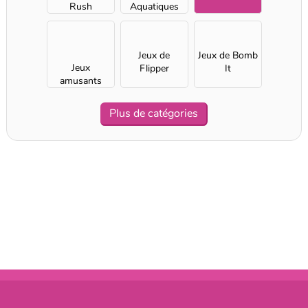
Rush
Aquatiques
Jeux de
Jeux de Bomb
Jeux
Flipper
It
amusants
pour Filles
Plus de catégories