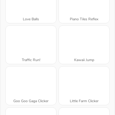
Love Balls
Piano Tiles Reflex
Traffic Run!
Kawaii Jump
Goo Goo Gaga Clicker
Little Farm Clicker