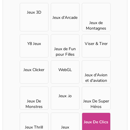
Jeux 3D
Jeux d'Arcade
Jeux de
Montagnes
Russes
Y8 Jeux
Viser & Tirer
Jeux de Fun
pour Filles
Jeux Clicker
WebGL
Jeux d'Avion
et d'aviation
Jeux .io
Jeux De
Jeux De Super
Monstres
Héros
Jeux De Clics
Jeux Thrill
Jeux