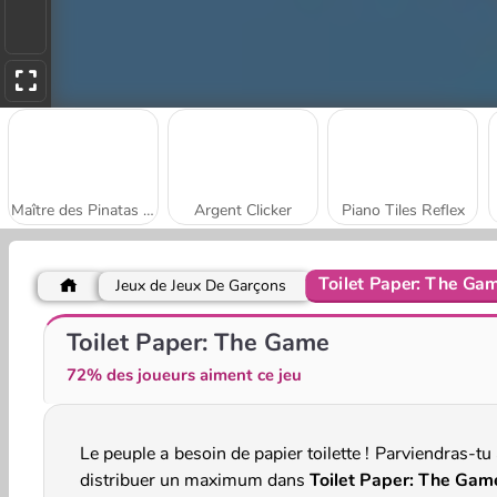
Maître des Pinatas en Ligne
Argent Clicker
Piano Tiles Reflex
Toilet Paper: The Ga
Jeux de Jeux De Garçons
Combat de clics
Tricky Kick
Toilet Paper: The Game
72% des joueurs aiment ce jeu
Le peuple a besoin de papier toilette ! Parviendras-tu
distribuer un maximum dans
Toilet Paper: The Gam