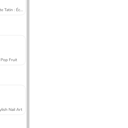
Tarte Tatin : École de cuisine de Sara
Pop Fruit
ylish Nail Art