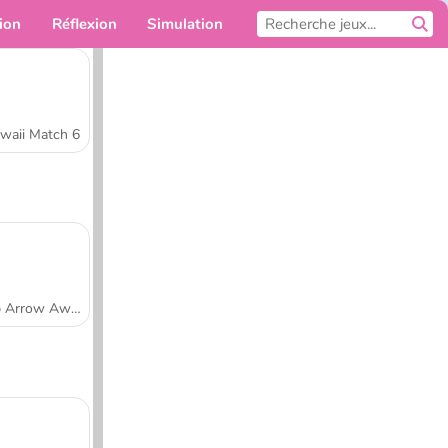
ion
Réflexion
Simulation
Pour toi
waii Match 6
Tap Arrow Away