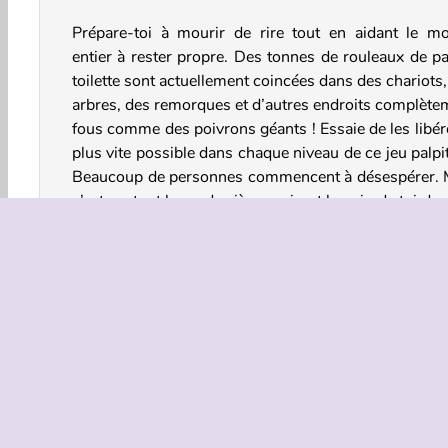
Prépare-toi à mourir de rire tout en aidant le m
entier à rester propre. Des tonnes de rouleaux de pa
toilette sont actuellement coincées dans des chariots
arbres, des remorques et d’autres endroits complète
fous comme des poivrons géants ! Essaie de les libére
plus vite possible dans chaque niveau de ce jeu palpi
Beaucoup de personnes commencent à désespérer. 
c’est surtout leurs derrières qui ont besoin de toi da
jeu de physique
totalement hilarant !
Comment jouer à Toilet Paper: The Game ?
Toilet Paper: The Game est un jeu en ligne p
d’humour. Fais tourner les divers objets et conten
jusqu’à ce que tu aies récupéré tout le papier toilett
s’y trouve.