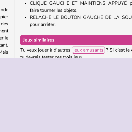
CLIQUE GAUCHE ET MAINTIENS APPUYÉ p
onde
faire tourner les objets.
pier
RELÂCHE LE BOUTON GAUCHE DE LA SOU
, des
pour arrêter.
ment
r le
Jeux similaires
tant.
Tu veux jouer à d’autres
jeux amusants
? Si c’est le 
Mais
tu devrais tester ces trois jeux !
ns ce
Happy Glass
Toilet Rush 2
Cut the Rope 2
lein
ants
Qui a créé Toilet Paper: The Game ?
e qui
Toilet Paper: The Game a été créé par Quicksave.