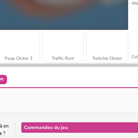
Poop Clicker 3
Traffic Run!
Twitchie Clicker
me
Tower Match
Un clic, un casse-tête
 à en
Commandes du jeu
e
?