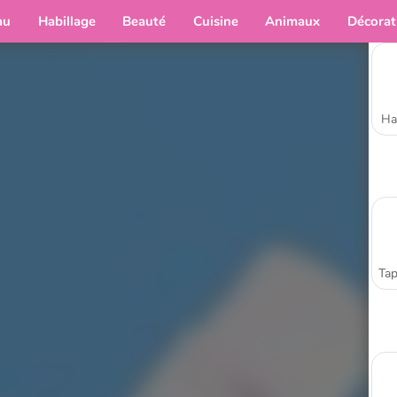
au
Habillage
Beauté
Cuisine
Animaux
Décorat
Ha