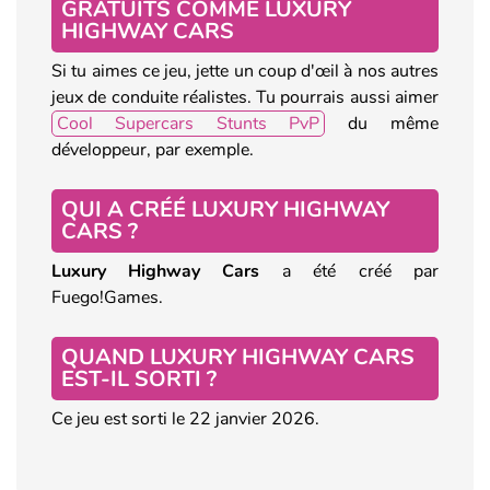
GRATUITS COMME LUXURY
HIGHWAY CARS
Si tu aimes ce jeu, jette un coup d'œil à nos autres
jeux de conduite réalistes. Tu pourrais aussi aimer
Cool Supercars Stunts PvP
du même
développeur, par exemple.
QUI A CRÉÉ LUXURY HIGHWAY
CARS ?
Luxury Highway Cars
a été créé par
Fuego!Games.
QUAND LUXURY HIGHWAY CARS
EST-IL SORTI ?
Ce jeu est sorti le 22 janvier 2026.