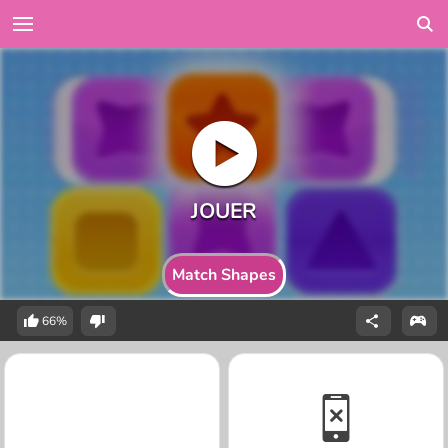
Match Shapes
66%