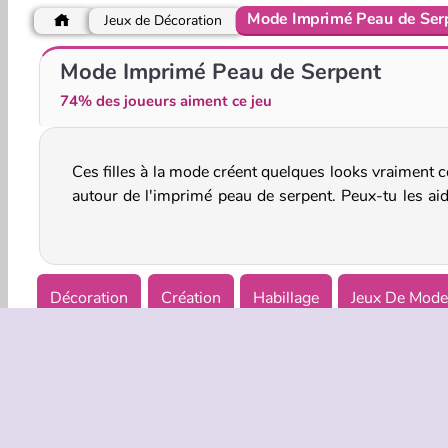
Mode Imprimé Peau de Ser
Jeux de Décoration
Dotted Girl : mariage gâché
Maquillage de star
Mode Imprimé Peau de Serpent
74% des joueurs aiment ce jeu
Ces filles à la mode créent quelques looks vraiment c
créer des styles totalement sauvages dans ce
autour de l'imprimé peau de serpent. Peux-tu les aid
Décoration
Création
Habillage
Jeux De Mod
Simulation