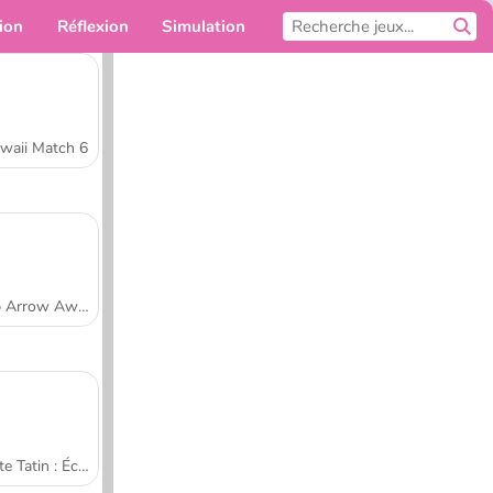
ion
Réflexion
Simulation
Pour toi
waii Match 6
Tap Arrow Away
Tarte Tatin : École de cuisine de Sara