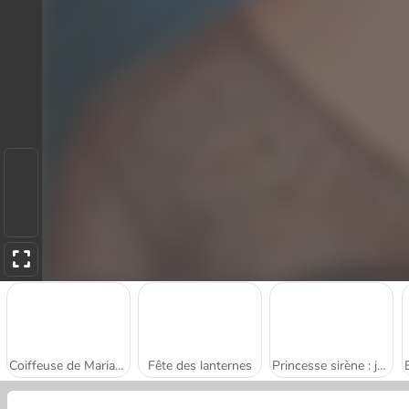
Coiffeuse de Mariage pour les Princesses
Fête des lanternes
Princesse sirène : jeux sub-aquatiques