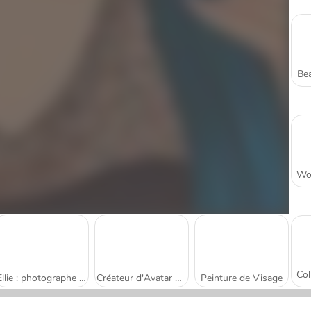
Bea
Ellie : photographe professionnelle
Créateur d'Avatar Kawaii : Ange ou Démon
Peinture de Visage