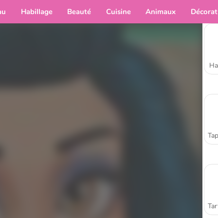
au
Habillage
Beauté
Cuisine
Animaux
Décorat
Ha