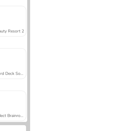
uty Resort 2
Word Deck Solitaire
Collect Brainrot Arena