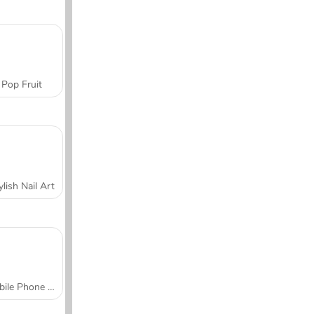
Pop Fruit
ylish Nail Art
Mobile Phone Case Design & DIY