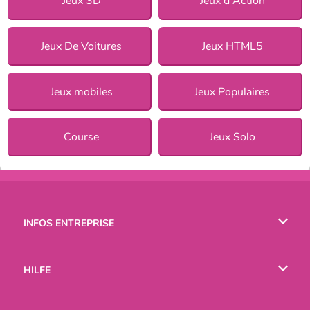
Jeux 3D
Jeux d'Action
Jeux De Voitures
Jeux HTML5
Jeux mobiles
Jeux Populaires
Course
Jeux Solo
INFOS ENTREPRISE
Conditions d’utilisation
HILFE
Politique De Protection De La Vie Privée
Hilfe