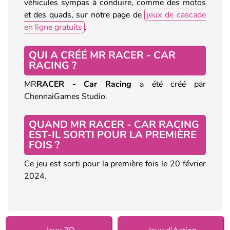
véhicules sympas à conduire, comme des motos
et des quads, sur notre page de
jeux de cascade
en ligne gratuits
.
QUI A CRÉÉ MR RACER - CAR
RACING ?
MR
RACER - Car Racing
a été créé par
ChennaiGames Studio.
QUAND MR RACER - CAR RACING
EST-IL SORTI POUR LA PREMIÈRE
FOIS ?
Ce jeu est sorti pour la première fois le 20 février
2024.