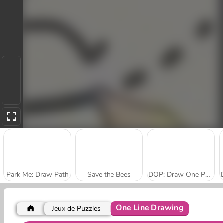
Park Me: Draw Path
Save the Bees
DOP: Draw One Part Online
One Line Drawing
Jeux de Puzzles