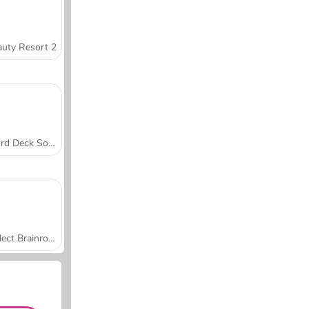
uty Resort 2
Word Deck Solitaire
Collect Brainrot Arena