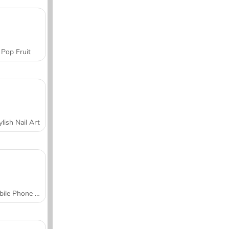
Pop Fruit
ylish Nail Art
Mobile Phone Case Design & DIY