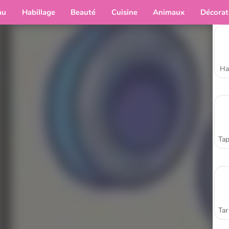
au
Habillage
Beauté
Cuisine
Animaux
Décorat
Ha