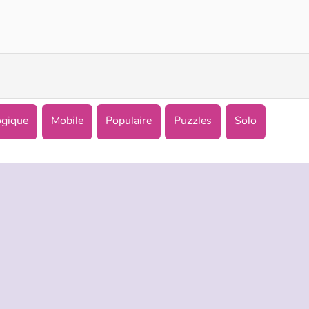
Egg Adventure
Parking Rush
ogique
Mobile
Populaire
Puzzles
Solo
TREPRISE
HILFE
LANGUES
s d’utilisation
Hilfe
English
De Protection De La Vie Privée
Русский
ookies
Deutsch