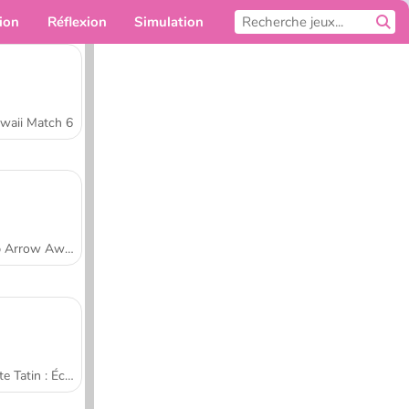
ion
Réflexion
Simulation
Pour toi
waii Match 6
Tap Arrow Away
Tarte Tatin : École de cuisine de Sara