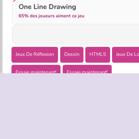
Stop The Bullet
Draw To Smash!
One Line Drawing
65% des joueurs aiment ce jeu
Jeux De Réflexion
Dessin
HTML5
Jeux De L
Essaie maintenant!
Essaie maintenant!
INFOS EN
Condition
Politique 
C