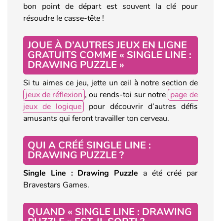
bon point de départ est souvent la clé pour
résoudre le casse-tête !
JOUE À D’AUTRES JEUX EN LIGNE
GRATUITS COMME « SINGLE LINE :
DRAWING PUZZLE »
Si tu aimes ce jeu, jette un œil à notre section de
jeux de réflexion
, ou rends-toi sur notre
page de
jeux de logique
pour découvrir d’autres défis
amusants qui feront travailler ton cerveau.
QUI A CRÉÉ SINGLE LINE :
DRAWING PUZZLE ?
Single Line : Drawing Puzzle
a été créé par
Bravestars Games.
QUAND « SINGLE LINE : DRAWING