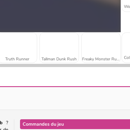
Truth Runner
Tallman Dunk Rush
Freaky Monster Rush
Blob Giant 3D
Slap & Run
mb
?
Commandes du jeu
r de