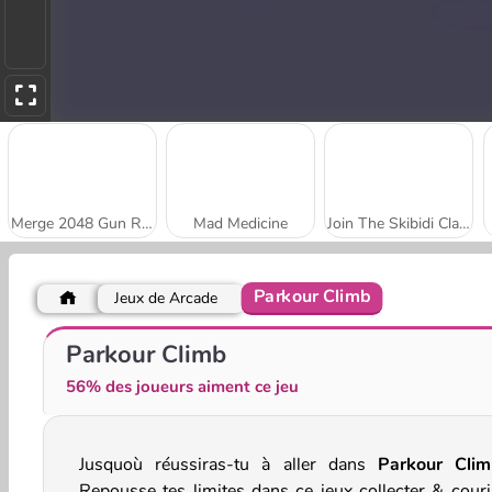
Merge 2048 Gun Rush
Mad Medicine
Join The Skibidi Clash 3D
Parkour Climb
Jeux de Arcade
Jump Cube
Roof Rails
Parkour Climb
56% des joueurs aiment ce jeu
Jusquoù réussiras-tu à aller dans
Parkour Cli
Repousse tes limites dans ce jeux collecter & couri