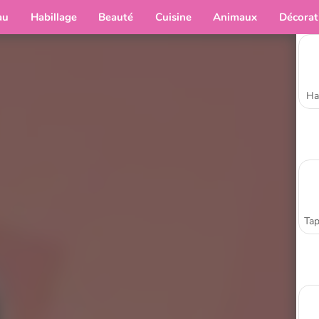
au
Habillage
Beauté
Cuisine
Animaux
Décorat
Ha