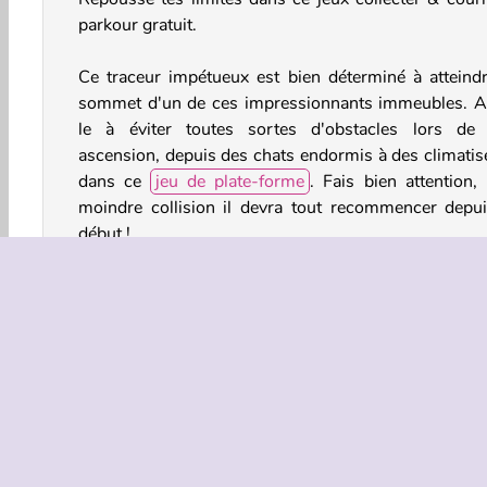
parkour gratuit.
Ce traceur impétueux est bien déterminé à atteindr
sommet d'un de ces impressionnants immeubles. A
le à éviter toutes sortes d'obstacles lors de
ascension, depuis des chats endormis à des climatis
dans ce
jeu de plate-forme
. Fais bien attention, 
moindre collision il devra tout recommencer depui
début !
Comment jouer à Parkour Climb ?
Parkour Climb est un
jeu Sauter
au rythme effr
Saute d'un immeuble à l'autre en évitant les obstacle
se dressent devant toi, dont des balcons ou des lav
de vitres. Tu pourras ramasser des boosters et les ac
pour t'aider dans ton aventure. Ils te donneront
jetpacks ou encore des boucliers d'énergie !