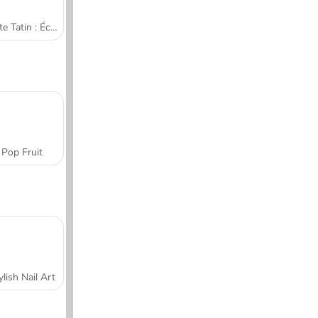
Tarte Tatin : École de cuisine de Sara
Pop Fruit
ylish Nail Art