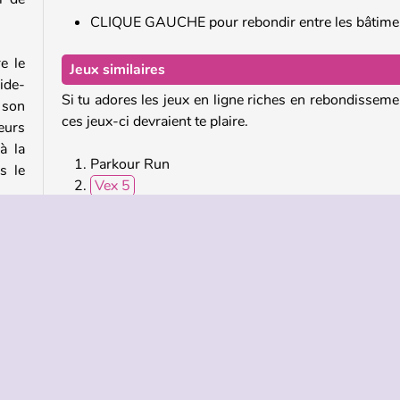
CLIQUE GAUCHE pour rebondir entre les bâtime
e le
Jeux similaires
ide-
Si tu adores les jeux en ligne riches en rebondisseme
 son
ces jeux-ci devraient te plaire.
eurs
à la
Parkour Run
s le
Vex 5
Stickman Run: Shadow Adventure
Hook
éné.
Qui a créé Parkour Climb ?
s qui
Parkour Climb a été créé par MarketJS.
eurs
tiver
 des