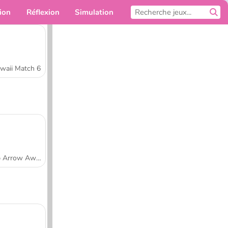
ion
Réflexion
Simulation
Pour toi
waii Match 6
Tap Arrow Away