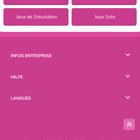
Jeux de Simulation
Jeux Solo
INFOS ENTREPRISE
Conditions d’utilisation
HILFE
Politique De Protection De La Vie Privée
Hilfe
LANGUES
Cookies
English
Русский