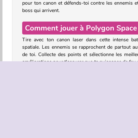
pour ton canon et défends-toi contre les ennemis et
boss qui arrivent.
Comment jouer à Polygon Space
Tire avec ton canon laser dans cette intense bata
spatiale. Les ennemis se rapprochent de partout au
de toi. Collecte des points et sélectionne les meille
améliorations pour t'assurer que ta puissance de feu 
faire face à l'armée croissante d'ennemis.
De temps en temps, un boss apparaît. Ce grand vais
ennemi est encore plus coriace que les autres. Détr
les tous pour rester en vie.
Tu peux laisser ta tourelle laser suivre automatique
tes cibles, ou contrôler le canon manuellement 