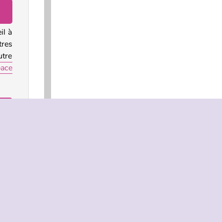
il à
res
utre
ace