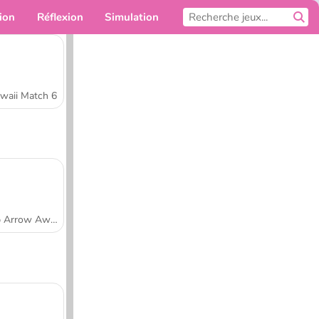
ion
Réflexion
Simulation
Pour toi
waii Match 6
Tap Arrow Away