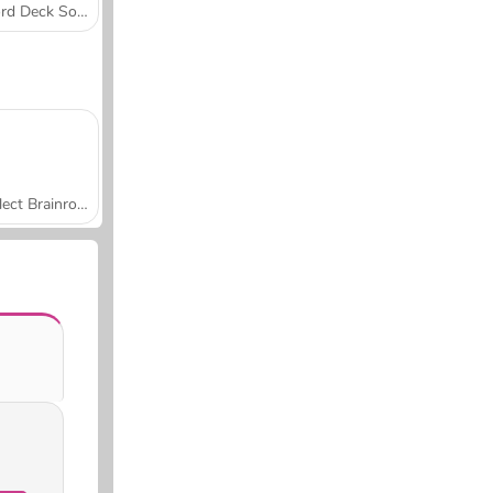
Word Deck Solitaire
Collect Brainrot Arena
.