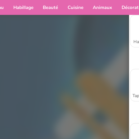
au
Habillage
Beauté
Cuisine
Animaux
Décorat
Ha