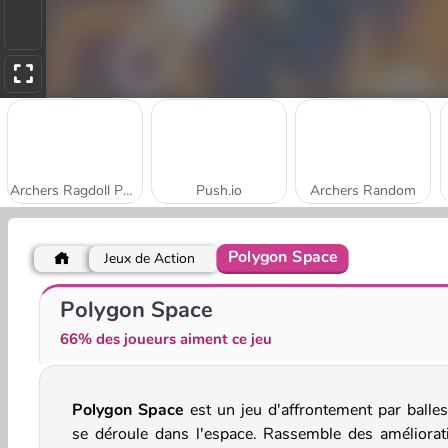
Archers Ragdoll Physics
Push.io
Archers Random
Polygon Space
Jeux de Action
Slingshot Fortress
Smash Defense
Polygon Space
66% des joueurs aiment ce jeu
Polygon Space
est un jeu d'affrontement par balles
se déroule dans l'espace. Rassemble des améliorat