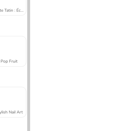
Tarte Tatin : École de cuisine de Sara
Pop Fruit
ylish Nail Art