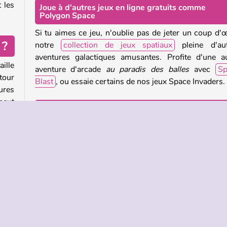
 les
Joue à d'autres jeux en ligne gratuits comme
Polygon Space
Si tu aimes ce jeu, n'oublie pas de jeter un coup d'œ
 ?
notre
collection de jeux spatiaux
pleine d'aut
aventures galactiques amusantes. Profite d'une a
ille
aventure d'arcade
au paradis des balles
avec
Sp
tour
Blast
, ou essaie certains de nos jeux Space Invaders.
ures
peut
Qui a créé Polygon Space ?
Polygon
Space
a été créé par Guangzhou Yomitoo.
seau
uis-
Quand Polygon Space est-il sorti ?
Ce jeu est sorti le 29 janvier 2026.
ment
pour