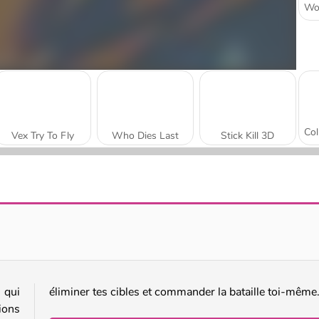
Vex Try To Fly
Who Dies Last
Stick Kill 3D
Tank Stars
Zombie Survival Shooter
 qui
éliminer tes cibles et commander la bataille toi-même
ions