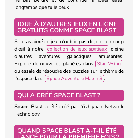
longtemps que tu le peux !
JOUE À D'AUTRES JEUX EN LIGNE
GRATUITS COMME SPACE BLAST
Si tu as aimé ce jeu, n'oublie pas de jeter un coup
d'œil à notre
collection de jeux spatiaux
pleine
d'autres aventures galactiques amusantes.
Explore de nouvelles planètes dans
Star Wing
,
ou essaie de résoudre des puzzles sur le thème de
l'espace dans
Space Adventure Match 3
.
QUI A CRÉÉ SPACE BLAST ?
Space Blast
a été créé par Yizhiyuan Network
Technology.
QUAND SPACE BLAST A-T-IL ÉTÉ
LANCÉ POUR LA PREMIÈRE FOIS ?