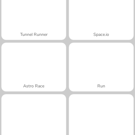
Tunnel Runner
Space.io
Astro Race
Run