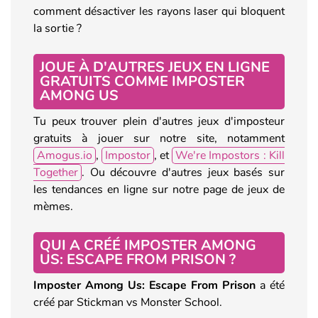
comment désactiver les rayons laser qui bloquent
la sortie ?
JOUE À D'AUTRES JEUX EN LIGNE
GRATUITS COMME IMPOSTER
AMONG US
Tu peux trouver plein d'autres jeux d'imposteur
gratuits à jouer sur notre site, notamment
Amogus.io
,
Impostor
, et
We're Impostors : Kill
Together
. Ou découvre d'autres jeux basés sur
les tendances en ligne sur notre page de jeux de
mèmes.
QUI A CRÉÉ IMPOSTER AMONG
US: ESCAPE FROM PRISON ?
Imposter Among Us: Escape From Prison
a été
créé par Stickman vs Monster School.