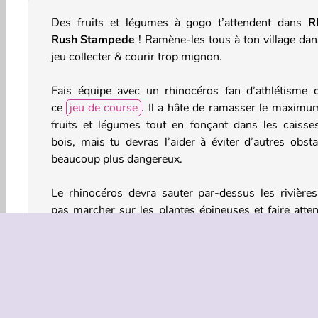
Des fruits et légumes à gogo t’attendent dans
R
Rush Stampede
! Ramène-les tous à ton village dan
jeu collecter & courir trop mignon.
Fais équipe avec un rhinocéros fan d’athlétisme 
ce
jeu de course
. Il a hâte de ramasser le maximu
fruits et légumes tout en fonçant dans les caisse
bois, mais tu devras l’aider à éviter d’autres obsta
beaucoup plus dangereux.
Le rhinocéros devra sauter par-dessus les rivières
pas marcher sur les plantes épineuses et faire atten
aux tatous casse-cous. Il croisera également d’au
objets et animaux pour l’aider dans son périple
gagnera un temps fou s’il arrive à mettre la patte su
jeep ou à chevaucher un dragon !
Comment jouer à Rhino Rush Stampede ?