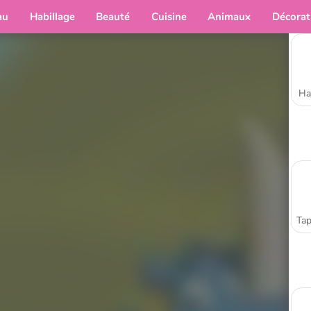
au
Habillage
Beauté
Cuisine
Animaux
Décorat
Ha