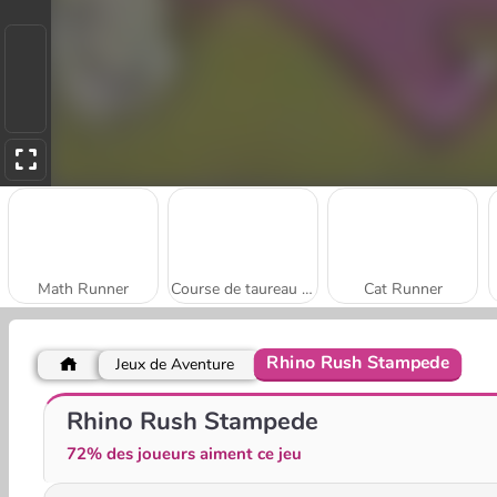
Math Runner
Course de taureau en 3D
Cat Runner
Rhino Rush Stampede
Jeux de Aventure
Mamie en folie : au Japon
Om Nom Run
Rhino Rush Stampede
72% des joueurs aiment ce jeu