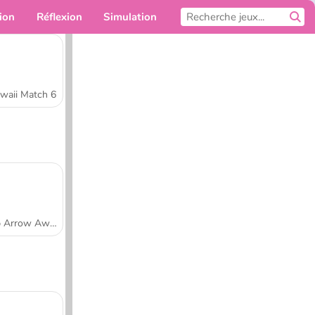
ion
Réflexion
Simulation
Pour toi
waii Match 6
Tap Arrow Away