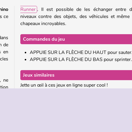
hino
Runner
. Il est possible de les échanger entre 
s ce
niveaux contre des objets, des véhicules et même
chapeaux incroyables.
dans
Commandes du jeu
m de
s en
APPUIE SUR LA FLÈCHE DU HAUT pour sauter
cles
APPUIE SUR LA FLÈCHE DU BAS pour sprinter.
Jeux similaires
, ne
Jette un œil à ces jeux en ligne super cool !
tion
tres
Rodeo Riders
. Il
Go Go Panda
r une
Tomb Runner
Uphill Rush 8