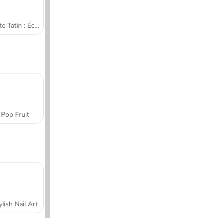
Tarte Tatin : École de cuisine de Sara
Pop Fruit
ylish Nail Art