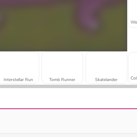
Interstellar Run
Tomb Runner
Skatelander
Santa Run
Snowball Dash