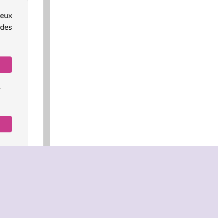
deux
 des
.