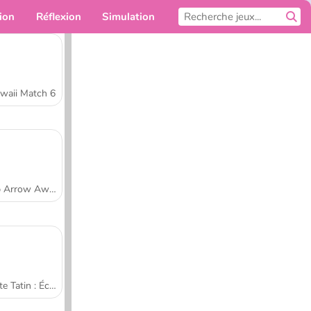
ion
Réflexion
Simulation
Pour toi
waii Match 6
Tap Arrow Away
Tarte Tatin : École de cuisine de Sara