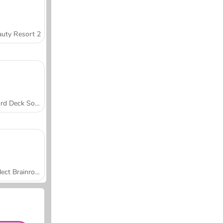
uty Resort 2
Word Deck Solitaire
Collect Brainrot Arena