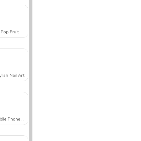
Pop Fruit
ylish Nail Art
Mobile Phone Case Design & DIY