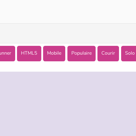
Build a Snowman
Jewel Christmas Story
unner
HTML5
Mobile
Populaire
Courir
Solo
TREPRISE
HILFE
LANGUES
s d’utilisation
Hilfe
English
De Protection De La Vie Privée
Русский
ookies
Deutsch