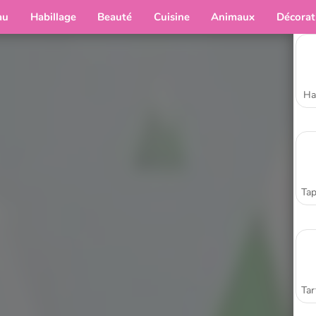
au
Habillage
Beauté
Cuisine
Animaux
Décorat
Ha