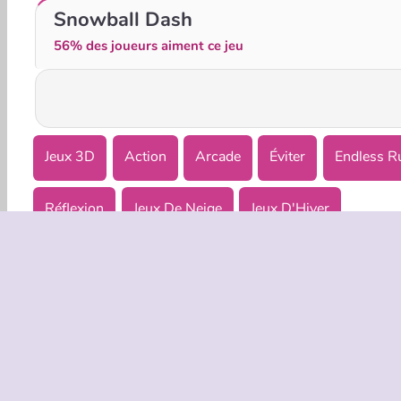
Ski King 2024
Winter Maze
Snowball Dash
56% des joueurs aiment ce jeu
Jeux 3D
Action
Arcade
Éviter
Endless R
Réflexion
Jeux De Neige
Jeux D'Hiver
INFOS EN
Condition
Politique 
C