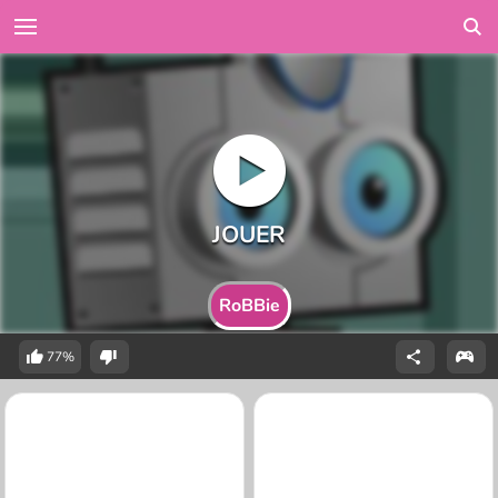
RoBBie
77%